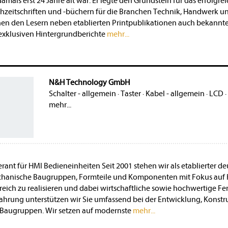
amals erst 24 Jahre alt war. Er legte den Grundstein für das erfol
zeitschriften und -büchern für die Branchen Technik, Handwerk und
en den Lesern neben etablierten Printpublikationen auch bekannte 
xklusiven Hintergrundberichte
mehr...
N&H Technology GmbH
Schalter - allgemein
·
Taster
·
Kabel - allgemein
·
LCD
·
mehr...
nt für HMI Bedieneinheiten Seit 2001 stehen wir als etablierter deu
hanische Baugruppen, Formteile und Komponenten mit Fokus auf 
olgreich zu realisieren und dabei wirtschaftliche sowie hochwertige 
ahrung unterstützen wir Sie umfassend bei der Entwicklung, Konstr
Baugruppen. Wir setzen auf modernste
mehr...