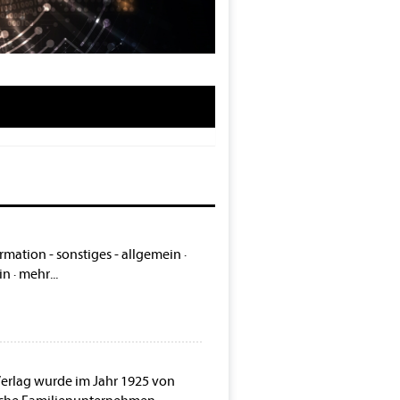
1
rmation - sonstiges - allgemein
·
in
·
mehr...
Verlag wurde im Jahr 1925 von