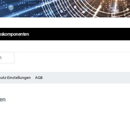
ebskomponenten
n
utz-Einstellungen
AGB
zen