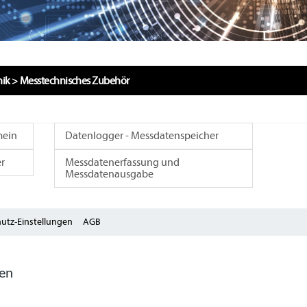
nik
>
Messtechnisches Zubehör
mein
Datenlogger - Messdatenspeicher
r
Messdatenerfassung und
Messdatenausgabe
utz-Einstellungen
AGB
zen