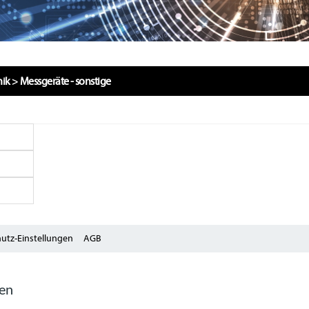
nik
>
Messgeräte - sonstige
utz-Einstellungen
AGB
zen