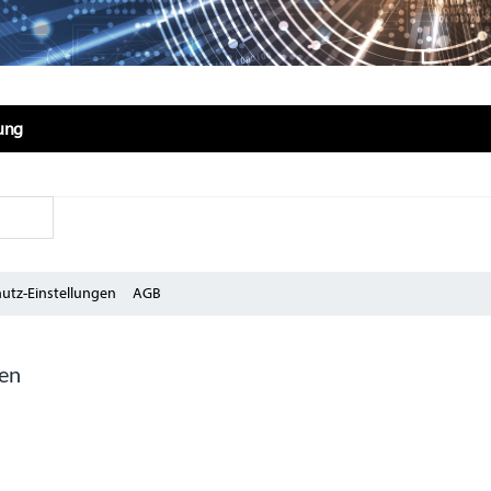
gung
utz-Einstellungen
AGB
zen