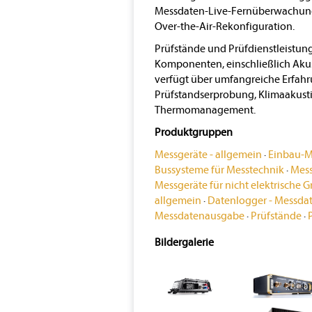
Messdaten-Live-Fernüberwachung 
Over-the-Air-Rekonfiguration.
Prüfstände und Prüfdienstleistu
Komponenten, einschließlich Akus
verfügt über umfangreiche Erfahr
Prüfstandserprobung, Klimaakusti
Thermomanagement.
Produktgruppen
Messgeräte - allgemein
·
Einbau-M
Bussysteme für Messtechnik
·
Mess
Messgeräte für nicht elektrische 
allgemein
·
Datenlogger - Messda
Messdatenausgabe
·
Prüfstände
·
Bildergalerie