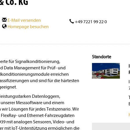
 Co. KG
E-Mail versenden
+49 7221 99 22 0
Homepage besuchen
Standorte
erte für Signalkonditionierung,
d Data Management für Prüf- und
konditionierungsmodule erreichen
sifizierungen und sind für die härtesten
eeignet.
leistungsstarken Datenloggern,
, unserer Messsoftware und einem
 wir Lösungen für jedes Testszenario. Wir
, FlexRay- und Ethernet-Fahrzeugdaten
939 mit analogen Sensoren, Video- und
r mit IoT-Unterstützung ermöglichen die